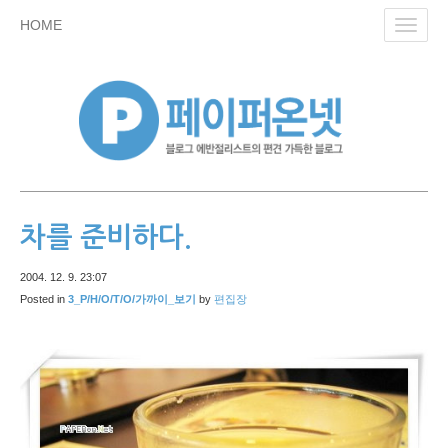
skip
HOME
Toggl
to
navig
content
차를 준비하다.
2004. 12. 9. 23:07
Posted in
3_P/H/O/T/O/가까이_보기
by
편집장