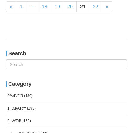
«
1
···
18
19
20
21
22
»
Search
Category
P/A/P/E/R
(430)
1_D/I/A/R/Y
(193)
2_W/E/B
(152)