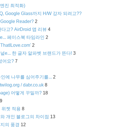
엔진 최적화)
xus Q, Google Glass까지 H/W 강자 되려고??
ogle Reader?
2
 AirDroid 앱 리뷰
4
meline... 페이스북 타임라인
2
hatILove.com'
2
e... 한 글자 알파벳 브랜드가 뜬다!
3
셨어요?
7
프라인에 나무를 심어주기를...
2
wilog.org / dabr.co.uk
8
page) 어떻게 꾸밀까?
18
9
 위젯 적용
8
그와 개인 블로그의 차이점
13
이지의 풍경
12