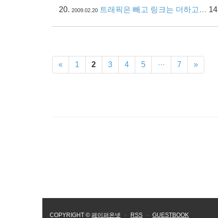
트래픽은 빼고 링크는 더하고…
14
2009.02.20
«
1
2
3
4
5
···
7
»
COPYRIGHT ©
페이퍼온넷
·
RSS
·
GUESTBOOK