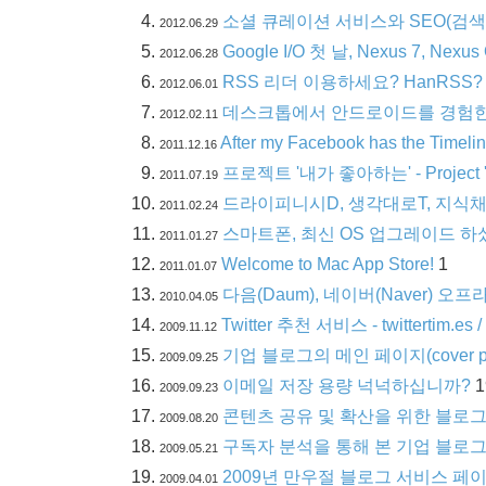
소셜 큐레이션 서비스와 SEO(검색
2012.06.29
Google I/O 첫 날, Nexus 7, Ne
2012.06.28
RSS 리더 이용하세요? HanRSS? Go
2012.06.01
데스크톱에서 안드로이드를 경험한다고?
2012.02.11
After my Facebook has the Ti
2011.12.16
프로젝트 '내가 좋아하는' - Project 'T
2011.07.19
드라이피니시D, 생각대로T, 지식채널
2011.02.24
스마트폰, 최신 OS 업그레이드 하
2011.01.27
Welcome to Mac App Store!
1
2011.01.07
다음(Daum), 네이버(Naver) 오
2010.04.05
Twitter 추천 서비스 - twittertim.es / t
2009.11.12
기업 블로그의 메인 페이지(cover 
2009.09.25
이메일 저장 용량 넉넉하십니까?
1
2009.09.23
콘텐츠 공유 및 확산을 위한 블로그
2009.08.20
구독자 분석을 통해 본 기업 블로
2009.05.21
2009년 만우절 블로그 서비스 페
2009.04.01