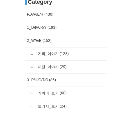
Category
P/A/P/E/R
(430)
1_D/I/A/R/Y
(193)
2_W/E/B
(152)
기획_이야기
(123)
디쟌_이야기
(29)
3_P/H/O/T/O
(85)
가까이_보기
(60)
멀리서_보기
(24)