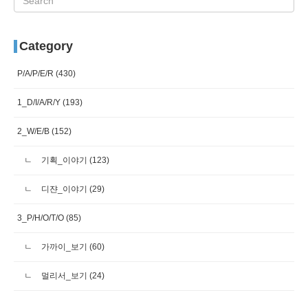
Category
P/A/P/E/R
(430)
1_D/I/A/R/Y
(193)
2_W/E/B
(152)
기획_이야기
(123)
디쟌_이야기
(29)
3_P/H/O/T/O
(85)
가까이_보기
(60)
멀리서_보기
(24)