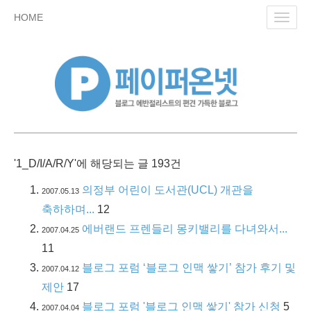
skip
HOME
Toggl
to
navig
content
'1_D/I/A/R/Y'에 해당되는 글 193건
의정부 어린이 도서관(UCL) 개관을
2007.05.13
축하하며...
12
에버랜드 프렌들리 몽키밸리를 다녀와서...
2007.04.25
11
블로그 포럼 ‘블로그 인맥 쌓기’ 참가 후기 및
2007.04.12
제안
17
블로그 포럼 '블로그 인맥 쌓기' 참가 신청
5
2007.04.04